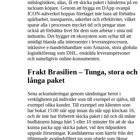
milslogistiken, alias, få ett skicka paket i händerna på en
tacksam köpare. Genom att bygga en DApp ovanpå
ICON-nätverket hoppas företaget inte bara att förbättra
spårbarhet, transparens, säkerhet och effektivitet, vilket
sparar alla i processen mycket tid och pengar utan
också att förbättra livet för dem som arbetar i sista mil
industrin. Det bygger ett ekosystem som syftar till att
smidigt blanda alla intressenter i leveransprocessen,
inklusive e-handelshandlare som Amazon, stora globala
logistikföretag som DHL, enskilda leveranspersoner
och naturligtvis online-konsumenten.
Frakt Brasilien –
Tunga, stora och
långa paket
Sena ackumuleringar genom sändningar beror i
verkligheten på individer som till exempel er själva, till
exempel olika kunder. Till exempel om klienten som
har bokat 15:00 står upp innan du står upp klockan 16,
och de inte har förberett skicka paket i tid och då måste
budbäraren hänga hårt 5 eller 10 minuter för att de ska
kunna packa upp skicka paket, vid den tidpunkten
uppstår förseningar. Kandidaterna som härrör från det
tillämpade avståndsfiltret tas som objekt som liknar