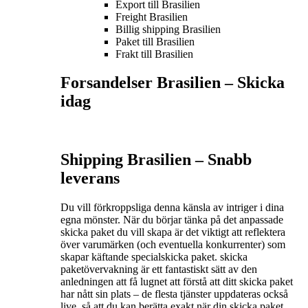
Export till Brasilien
Freight Brasilien
Billig shipping Brasilien
Paket till Brasilien
Frakt till Brasilien
Forsandelser Brasilien – S
kicka
idag
Shipping Brasilien –
Snabb
leverans
Du vill förkroppsliga denna känsla av intriger i dina
egna mönster. När du börjar tänka på det anpassade
skicka paket du vill skapa är det viktigt att reflektera
över varumärken (och eventuella konkurrenter) som
skapar käftande specialskicka paket. skicka
paketövervakning är ett fantastiskt sätt av den
anledningen att få lugnet att förstå att ditt skicka paket
har nått sin plats – de flesta tjänster uppdateras också
live, så att du kan berätta exakt när din skicka paket