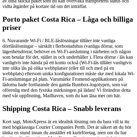
av dina skicka paket som du kan övervaka transportens status och
vidta åtgärder på kortare tid om det inträffar.
Porto paket Costa Rica – L
åga och billiga
priser
6. Nuvarande Wi-Fi / BLE-låslösningar tillåter inte vanliga
dörrlåslösningar – särskilt i flerbostadshus (vanliga dörrar, som
lägenhetsdörrar, behöver en Wi-Fi-anslutning i närheten och någon
som betalar för det, ställer in och underhåller ). Flera dörrar / lås kan
vanligtvis inte hända på ett konto också (Wi-Fi-lås tillåter vanligtvis
inte olika lås på olika webbplatser (eller till och med på en
webbplats) eftersom unika konfigurationer måste ske med lokala Wi-
Fi-anslutningar på plats. Varumärke Frontend-applikationen på
lådorna hade fortfarande den gamla Bumbox-logotypen, som var
oförenlig med den fysiska märkningen på lådan! Vi förändrar detta
med vår uppfinning, Mailhaven, som du kan läsa mer om här.
Shipping Costa Rica –
Snabb leverans
Kort sagt, MotoXpress är en idealisk lösning om du bara vill ta itu
med högklassiga Courier Companies Perth. Det är säkert att du bör
tänka en stund innan du anställer ett kurirföretag, men om du har