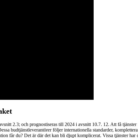
aket
itt 2.3; och prognostiseras till 2024 i avsnitt 10.7. 12. Att få tjänster fr
Dessa budtjänstleverantörer följer internationella standarder, komplett
 får du? Det är där det kan bli djupt komplicerat. Vissa tjänster har o