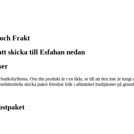
 och Frakt
tt skicka till Esfahan nedan
ser
 i butikshyllorna. Om din produkt är i en låda, se till att den inte är tun
nfidentiella skicka paket föredrar folk i allmänhet budtjänster på grund a
postpaket