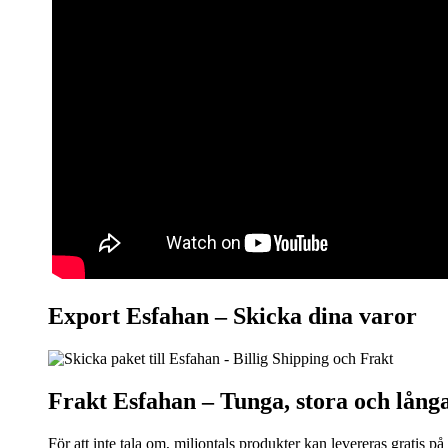
Export Esfahan –
Skicka dina varor
Frakt Esfahan –
Tunga, stora och lång
För att inte tala om, miljontals produkter kan levereras grati