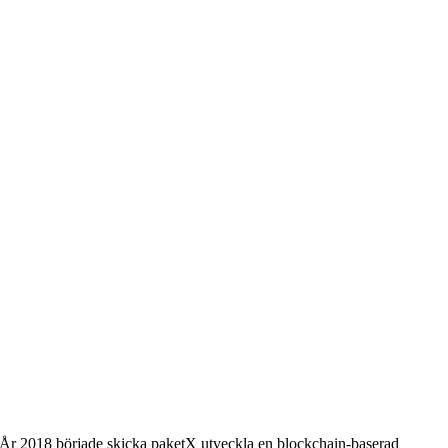
r. År 2018 började skicka paketX utveckla en blockchain-baserad