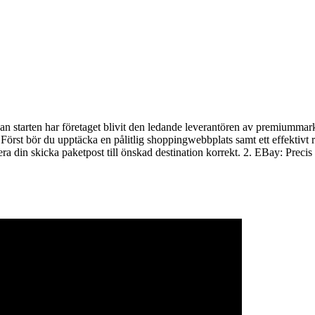
edan starten har företaget blivit den ledande leverantören av premiumm
örst bör du upptäcka en pålitlig shoppingwebbplats samt ett effektivt r
verera din skicka paketpost till önskad destination korrekt. 2. EBay: Prec