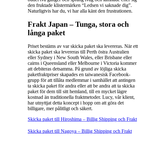
den fruktade klistermärken “Ledsen vi saknade dig”.
Naturligtvis har du, vi har alla känt den frustrationen.
Frakt Japan –
Tunga, stora och
långa paket
Priset bestäms av var skicka paket ska levereras. När ett
skicka paket ska levereras till Perth östra Australien
eller Sydney i New South Wales, eller Brisbane eller
cairns i Queensland eller Melbourne i Victoria kommer
att debiteras detsamma. På grund av löjliga skicka
paketfraktpriser skapades en taiwanesisk Facebook-
grupp för att tillåta medlemmar i samhället att antingen
ta skicka paket för andra eller att be andra att ta skicka
paket för dem till sitt hemland, till en mycket lägre
kostnad än traditionella fraktmetoder. Lucy, vår klient,
har utnyttjat detta koncept i hopp om att göra det
billigare, mer pålitligt och säkert.
Skicka paket till Hiroshima – Billig Shipping och Frakt
Skicka paket till Nagoya – Billig Shipping och Frakt