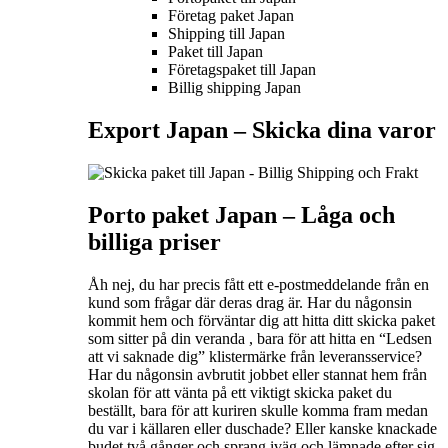
Företag paket Japan
Shipping till Japan
Paket till Japan
Företagspaket till Japan
Billig shipping Japan
Export Japan –
Skicka dina varor
Porto paket Japan – L
åga och
billiga priser
Åh nej, du har precis fått ett e-postmeddelande från en
kund som frågar där deras drag är. Har du någonsin
kommit hem och förväntar dig att hitta ditt skicka paket
som sitter på din veranda , bara för att hitta en “Ledsen
att vi saknade dig” klistermärke från leveransservice?
Har du någonsin avbrutit jobbet eller stannat hem från
skolan för att vänta på ett viktigt skicka paket du
beställt, bara för att kuriren skulle komma fram medan
du var i källaren eller duschade? Eller kanske knackade
budet två gånger och sprang iväg och lämnade efter sig