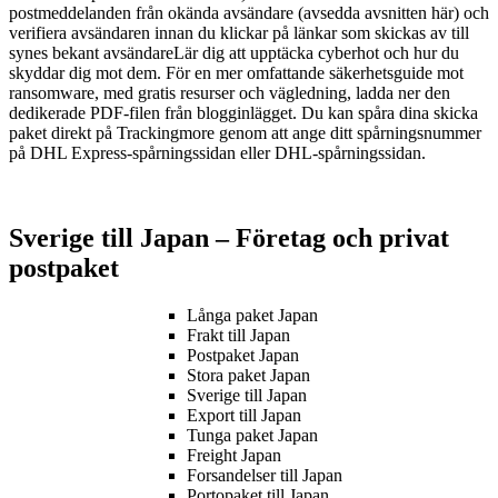
postmeddelanden från okända avsändare (avsedda avsnitten här) och
verifiera avsändaren innan du klickar på länkar som skickas av till
synes bekant avsändareLär dig att upptäcka cyberhot och hur du
skyddar dig mot dem. För en mer omfattande säkerhetsguide mot
ransomware, med gratis resurser och vägledning, ladda ner den
dedikerade PDF-filen från blogginlägget. Du kan spåra dina skicka
paket direkt på Trackingmore genom att ange ditt spårningsnummer
på DHL Express-spårningssidan eller DHL-spårningssidan.
Sverige till Japan – Företag och privat
postpaket
Långa paket Japan
Frakt till Japan
Postpaket Japan
Stora paket Japan
Sverige till Japan
Export till Japan
Tunga paket Japan
Freight Japan
Forsandelser till Japan
Portopaket till Japan