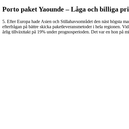
Porto paket Yaounde – L
åga och billiga pr
5. Efter Europa hade Asien och Stillahavsområdet den näst högsta m
efterfrågan på bättre skicka paketleveransmetoder i hela regionen. Vi
årlig tillväxttakt på 19% under prognosperioden. Det var en hon på mi