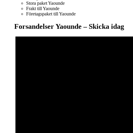
Stora paket Yaounde
Frakt till Yaounde
Företagspaket till Yaounde
Forsandelser Yaounde – S
kicka idag