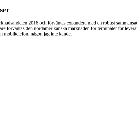
iser
arknadsandelen 2016 och förväntas expandera med en robust sammansatt
dare förväntas den nordamerikanska marknaden för terminaler för levera
n mobiltelefon, någon jag inte kände.