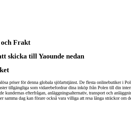
g och Frakt
att skicka till Yaounde nedan
ket
lösa priser för denna globala sjöfartstjänst. De flesta onlinebutiker i Pol
nster tillgängliga som vidarebefordrar dina inköp från Polen till din in
 kundernas efterfrågan, anläggningsalternativ, transport och anläggn
samma dag kan förare också vara villiga att resa långa sträckor om de f