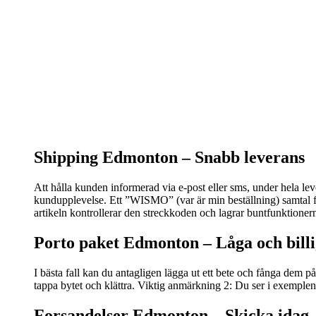
Shipping Edmonton –
Snabb leverans
Att hålla kunden informerad via e-post eller sms, under hela lev
kundupplevelse. Ett ”WISMO” (var är min beställning) samtal fr
artikeln kontrollerar den streckkoden och lagrar buntfunktionern
Porto paket Edmonton – L
åga och bill
I bästa fall kan du antagligen lägga ut ett bete och fånga dem
tappa bytet och klättra. Viktig anmärkning 2: Du ser i exemplen a
Forsandelser Edmonton – S
kicka idag