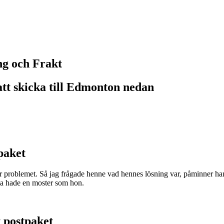
ng och Frakt
att skicka till Edmonton nedan
paket
här problemet. Så jag frågade henne vad hennes lösning var, påminner ha
alla hade en moster som hon.
t postpaket