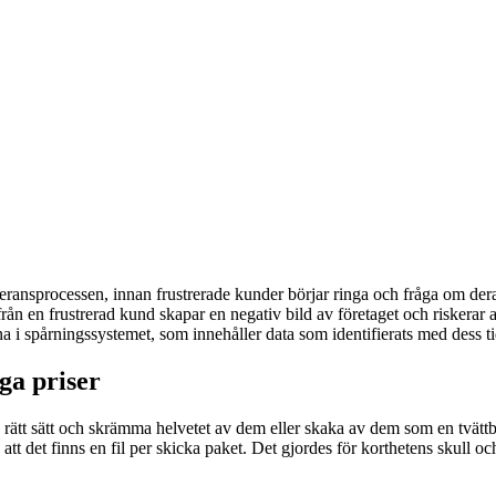
eransprocessen, innan frustrerade kunder börjar ringa och fråga om deras
ån en frustrerad kund skapar en negativ bild av företaget och riskerar
a i spårningssystemet, som innehåller data som identifierats med dess ti
iga priser
 på rätt sätt och skrämma helvetet av dem eller skaka av dem som en tv
tt det finns en fil per skicka paket. Det gjordes för korthetens skull och