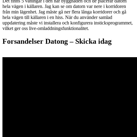
Det finns 5 våningar i den här byggnaden och de placerar datorn
hela vägen i källaren. Jag kan se om datorn var nere i korridoren
från min lägenhet. Jag måste gå ner flera långa korridorer och gå
hela vägen till källaren i en hiss. När du använder samlad
uppdatering måste vi installera och konfigurera insticksprogrammet,
vilket ger oss live-omladdningsfunktionalitet.
Forsandelser Datong – S
kicka idag