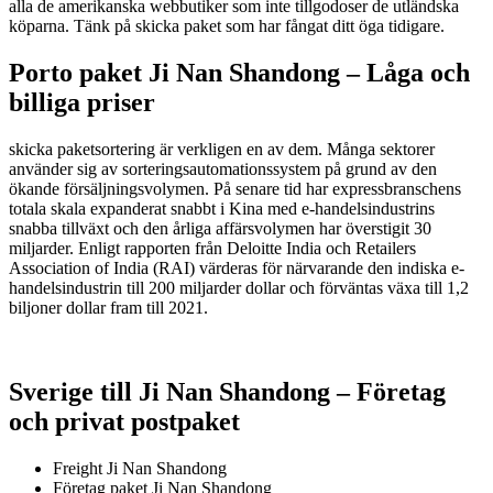
alla de amerikanska webbutiker som inte tillgodoser de utländska
köparna. Tänk på skicka paket som har fångat ditt öga tidigare.
Porto paket Ji Nan Shandong – L
åga och
billiga priser
skicka paketsortering är verkligen en av dem. Många sektorer
använder sig av sorteringsautomationssystem på grund av den
ökande försäljningsvolymen. På senare tid har expressbranschens
totala skala expanderat snabbt i Kina med e-handelsindustrins
snabba tillväxt och den årliga affärsvolymen har överstigit 30
miljarder. Enligt rapporten från Deloitte India och Retailers
Association of India (RAI) värderas för närvarande den indiska e-
handelsindustrin till 200 miljarder dollar och förväntas växa till 1,2
biljoner dollar fram till 2021.
Sverige till Ji Nan Shandong – Företag
och privat postpaket
Freight Ji Nan Shandong
Företag paket Ji Nan Shandong