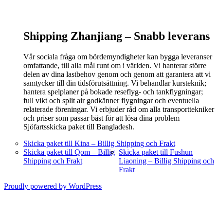
Shipping Zhanjiang –
Snabb leverans
Vår sociala fråga om bördemyndigheter kan bygga leveranser
omfattande, till alla mål runt om i världen. Vi hanterar större
delen av dina lastbehov genom och genom att garantera att vi
samtycker till din tidsförutsättning. Vi behandlar kursteknik;
hantera spelplaner på bokade reseflyg- och tankflygningar;
full vikt och split air godkänner flygningar och eventuella
relaterade föreningar. Vi erbjuder råd om alla transporttekniker
och priser som passar bäst för att lösa dina problem
Sjöfartsskicka paket till Bangladesh.
Skicka paket till Kina – Billig Shipping och Frakt
Skicka paket till Qom – Billig
Skicka paket till Fushun
Shipping och Frakt
Liaoning – Billig Shipping och
Frakt
Proudly powered by WordPress