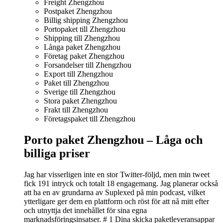
Freight Zhengzhou
Postpaket Zhengzhou
Billig shipping Zhengzhou
Portopaket till Zhengzhou
Shipping till Zhengzhou
Långa paket Zhengzhou
Företag paket Zhengzhou
Forsandelser till Zhengzhou
Export till Zhengzhou
Paket till Zhengzhou
Sverige till Zhengzhou
Stora paket Zhengzhou
Frakt till Zhengzhou
Företagspaket till Zhengzhou
Porto paket Zhengzhou – L
åga och
billiga priser
Jag har visserligen inte en stor Twitter-följd, men min tweet
fick 191 intryck och totalt 18 engagemang. Jag planerar också
att ha en av grundarna av Suplexed på min podcast, vilket
ytterligare ger dem en plattform och röst för att nå mitt efter
och utnyttja det innehållet för sina egna
marknadsföringsinsatser. # 1 Dina skicka paketleveransappar