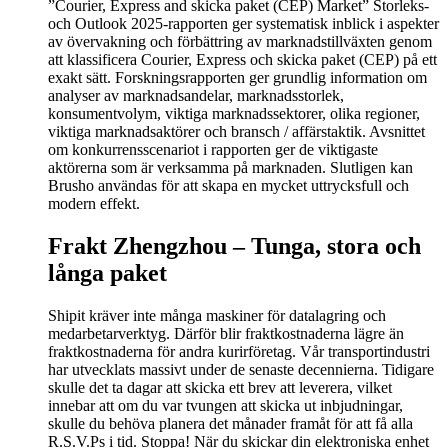
”Courier, Express and skicka paket (CEP) Market” Storleks-
och Outlook 2025-rapporten ger systematisk inblick i aspekter
av övervakning och förbättring av marknadstillväxten genom
att klassificera Courier, Express och skicka paket (CEP) på ett
exakt sätt. Forskningsrapporten ger grundlig information om
analyser av marknadsandelar, marknadsstorlek,
konsumentvolym, viktiga marknadssektorer, olika regioner,
viktiga marknadsaktörer och bransch / affärstaktik. Avsnittet
om konkurrensscenariot i rapporten ger de viktigaste
aktörerna som är verksamma på marknaden. Slutligen kan
Brusho användas för att skapa en mycket uttrycksfull och
modern effekt.
Frakt Zhengzhou –
Tunga, stora och
långa paket
Shipit kräver inte många maskiner för datalagring och
medarbetarverktyg. Därför blir fraktkostnaderna lägre än
fraktkostnaderna för andra kurirföretag. Vår transportindustri
har utvecklats massivt under de senaste decennierna. Tidigare
skulle det ta dagar att skicka ett brev att leverera, vilket
innebar att om du var tvungen att skicka ut inbjudningar,
skulle du behöva planera det månader framåt för att få alla
R.S.V.Ps i tid. Stoppa! När du skickar din elektroniska enhet