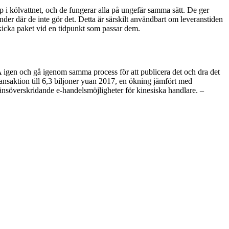
 i kölvattnet, och de fungerar alla på ungefär samma sätt. De ger
nder där de inte gör det. Detta är särskilt användbart om leveranstiden
 skicka paket vid en tidpunkt som passar dem.
t A igen och gå igenom samma process för att publicera det och dra det
nsaktion till 6,3 biljoner yuan 2017, en ökning jämfört med
änsöverskridande e-handelsmöjligheter för kinesiska handlare. –