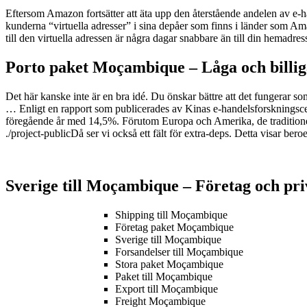
Eftersom Amazon fortsätter att äta upp den återstående andelen av e-h
kunderna “virtuella adresser” i sina depåer som finns i länder som Amaz
till den virtuella adressen är några dagar snabbare än till din hemadre
Porto paket Moçambique – L
åga och billi
Det här kanske inte är en bra idé. Du önskar bättre att det fungerar so
… Enligt en rapport som publicerades av Kinas e-handelsforskningsce
föregående år med 14,5%. Förutom Europa och Amerika, de traditionell
./project-publicDå ser vi också ett fält för extra-deps. Detta visar be
Sverige till Moçambique – Företag och pri
Shipping till Moçambique
Företag paket Moçambique
Sverige till Moçambique
Forsandelser till Moçambique
Stora paket Moçambique
Paket till Moçambique
Export till Moçambique
Freight Moçambique