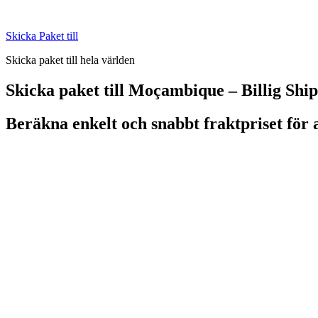
Skip
to
Skicka Paket till
content
Skicka paket till hela världen
Skicka paket till Moçambique – Billig Shi
Beräkna enkelt och snabbt fraktpriset för