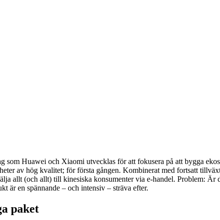
g som Huawei och Xiaomi utvecklas för att fokusera på att bygga ekosyst
a enheter av hög kvalitet; för första gången. Kombinerat med fortsatt till
lja allt (och allt) till kinesiska konsumenter via e-handel. Problem: Är du 
kt är en spännande – och intensiv – sträva efter.
ga paket