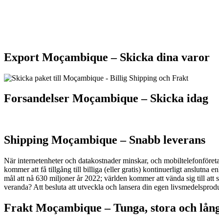
Export Moçambique –
Skicka dina varor
Forsandelser Moçambique – S
kicka idag
Shipping Moçambique –
Snabb leverans
När internetenheter och datakostnader minskar, och mobiltelefonföreta
kommer att få tillgång till billiga (eller gratis) kontinuerligt anslutn
mål att nå 630 miljoner år 2022; världen kommer att vända sig till att sä
veranda? Att besluta att utveckla och lansera din egen livsmedelsprodu
Frakt Moçambique –
Tunga, stora och lån