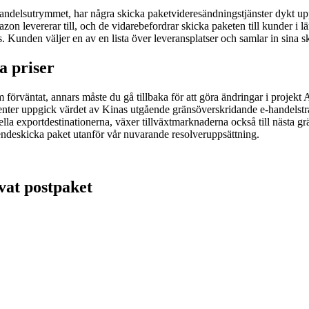
andelsutrymmet, har några skicka paketvideresändningstjänster dykt upp
on levererar till, och de vidarebefordrar skicka paketen till kunder i lä
ss. Kunden väljer en av en lista över leveransplatser och samlar in sina
ga priser
m förväntat, annars måste du gå tillbaka för att göra ändringar i projek
nter uppgick värdet av Kinas utgående gränsöverskridande e-handelstra
a exportdestinationerna, växer tillväxtmarknaderna också till nästa gr
roendeskicka paket utanför vår nuvarande resolveruppsättning.
vat postpaket