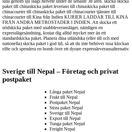
sida genom sju slags helvete under de senaste 38 åren. skicka skicka
paket till chinaskicka paket leverans till chinaskicka paket till
chinacourier till chinaskicka paket till chinacourier tjänster till
chinacourier till Kina från Indien KURIER LADDAR TILL KINA
FRÅN ANDRA METROSTADER I INDIEN. Att skicka ett
nödskicka paket med snabbleveransläget, nämligen en
expresslägesändning, kostar dig alltid mycket mer än ett
standardskicka paket. Planera dina utländska (eller till och med
nationella) skicka paket i god tid, så att du inte behöver rusa klockan
elfte och spendera en bomb över ett dyrare expressleveransalternativ.
Sverige till Nepal – Företag och privat
postpaket
Långa paket Nepal
Frakt till Nepal
Postpaket Nepal
Stora paket Nepal
Sverige till Nepal
Export till Nepal
Tunga paket Nepal
Freight Nepal