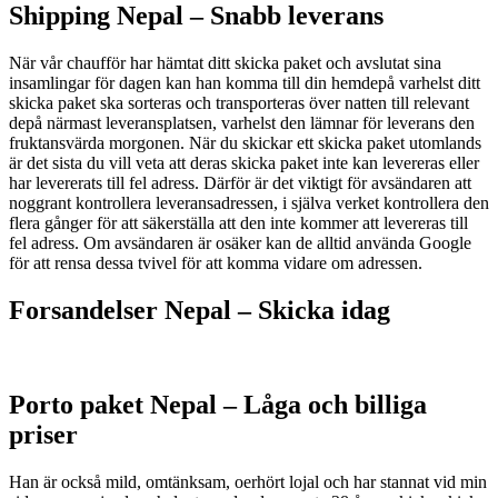
Shipping Nepal –
Snabb leverans
När vår chaufför har hämtat ditt skicka paket och avslutat sina
insamlingar för dagen kan han komma till din hemdepå varhelst ditt
skicka paket ska sorteras och transporteras över natten till relevant
depå närmast leveransplatsen, varhelst den lämnar för leverans den
fruktansvärda morgonen. När du skickar ett skicka paket utomlands
är det sista du vill veta att deras skicka paket inte kan levereras eller
har levererats till fel adress. Därför är det viktigt för avsändaren att
noggrant kontrollera leveransadressen, i själva verket kontrollera den
flera gånger för att säkerställa att den inte kommer att levereras till
fel adress. Om avsändaren är osäker kan de alltid använda Google
för att rensa dessa tvivel för att komma vidare om adressen.
Forsandelser Nepal – S
kicka idag
Porto paket Nepal – L
åga och billiga
priser
Han är också mild, omtänksam, oerhört lojal och har stannat vid min