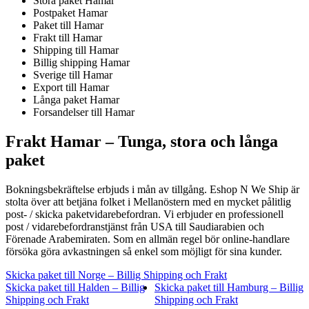
Stora paket Hamar
Postpaket Hamar
Paket till Hamar
Frakt till Hamar
Shipping till Hamar
Billig shipping Hamar
Sverige till Hamar
Export till Hamar
Långa paket Hamar
Forsandelser till Hamar
Frakt Hamar –
Tunga, stora och långa
paket
Bokningsbekräftelse erbjuds i mån av tillgång. Eshop N We Ship är
stolta över att betjäna folket i Mellanöstern med en mycket pålitlig
post- / skicka paketvidarebefordran. Vi erbjuder en professionell
post / vidarebefordranstjänst från USA till Saudiarabien och
Förenade Arabemiraten. Som en allmän regel bör online-handlare
försöka göra avkastningen så enkel som möjligt för sina kunder.
Skicka paket till Norge – Billig Shipping och Frakt
Skicka paket till Halden – Billig
Skicka paket till Hamburg – Billig
Shipping och Frakt
Shipping och Frakt