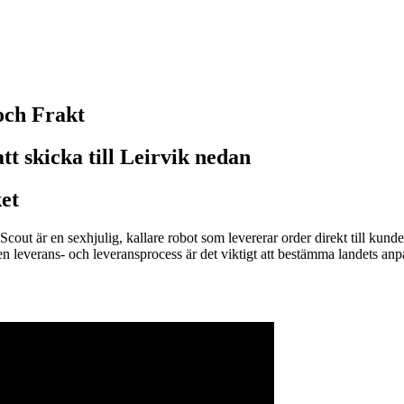
 och Frakt
tt skicka till Leirvik nedan
et
out är en sexhjulig, kallare robot som levererar order direkt till ku
n leverans- och leveransprocess är det viktigt att bestämma landets anpa