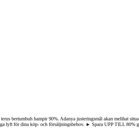
 terus bertumbuh hampir 90%. Adanya justeringsmål akan melihat situasi 
 tunga lyft för dina köp- och försäljningsbehov. ► Spara UPP TILL 80% g