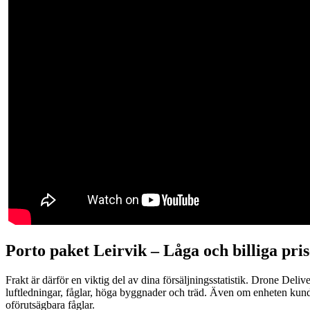
Porto paket Leirvik – L
åga och billiga pri
Frakt är därför en viktig del av dina försäljningsstatistik. Drone Del
luftledningar, fåglar, höga byggnader och träd. Även om enheten kunde 
oförutsägbara fåglar.