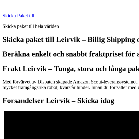
Skip
to
Skicka Paket till
content
Skicka paket till hela världen
Skicka paket till Leirvik – Billig Shipping
Beräkna enkelt och snabbt fraktpriset för a
Frakt Leirvik –
Tunga, stora och långa pak
Med förvärvet av Dispatch skapade Amazon Scout-leveranssystemet. Sc
mycket framgångsrika robot, kvarstår hinder. Innan du fortsätter med e
Forsandelser Leirvik – S
kicka idag