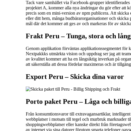
Tack vare samhället via Facebook-grupper identifierades
projektet A, kommer alla nya ändringar du gör efter att k
precis som en mini-version av npm publicera. Att skicka e
eller ditt hem, många budbärarorganisationer och skicka p
mål där det kommer att ges av och markeras för av skicka p
Frakt Peru –
Tunga, stora och lån
Genom applikation förväntas applikationssegmentet för 
Nextpakkks utmärkta vision och uppdrag ser jag att team
av kvalitet kommer att ha en långsiktig inverkan på organ
att säkerställa att dessa fördelar maximeras och är tillgäng
Export Peru –
Skicka dina varor
Porto paket Peru – L
åga och billig
Från konsumtionsvaror till extravagansartiklar, intelligen
webbplatser i motsats till tegel och murbruk marknader 
shoppingwebbplatser eller kanske direkt från företagswebb
av internet via sina datorer förutom smarta telefoner oavs