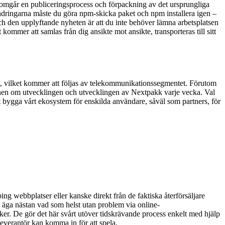
omgår en publiceringsprocess och förpackning av det ursprungliga
 ändringarna måste du göra npm-skicka paket och npm installera igen –
och den upplyftande nyheten är att du inte behöver lämna arbetsplatsen
mmer att samlas från dig ansikte mot ansikte, transporteras till sitt
, vilket kommer att följas av telekommunikationssegmentet. Förutom
ionen om utvecklingen och utvecklingen av Nextpakk varje vecka. Val
t bygga vårt ekosystem för enskilda användare, såväl som partners, för
ing webbplatser eller kanske direkt från de faktiska återförsäljare
 äga nästan vad som helst utan problem via online-
iker. De gör det här svårt utöver tidskrävande process enkelt med hjälp
leverantör kan komma in för att spela.