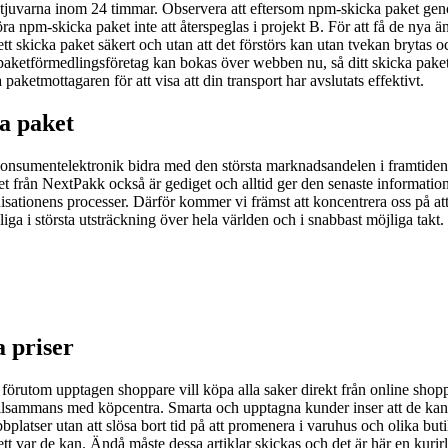
 tjuvarna inom 24 timmar. Observera att eftersom npm-skicka paket gen
öra npm-skicka paket inte att återspeglas i projekt B. För att få de nya
tt skicka paket säkert och utan att det förstörs kan utan tvekan brytas 
aketförmedlingsföretag kan bokas över webben nu, så ditt skicka paket ko
aketmottagaren för att visa att din transport har avslutats effektivt.
ga paket
konsumentelektronik bidra med den största marknadsandelen i framtiden
et från NextPakk också är gediget och alltid ger den senaste informat
isationens processer. Därför kommer vi främst att koncentrera oss på at
liga i största utsträckning över hela världen och i snabbast möjliga takt.
a priser
t förutom upptagen shoppare vill köpa alla saker direkt från online shopp
tillsammans med köpcentra. Smarta och upptagna kunder inser att de kan
platser utan att slösa bort tid på att promenera i varuhus och olika but
ett var de kan. Ändå måste dessa artiklar skickas och det är här en kurir