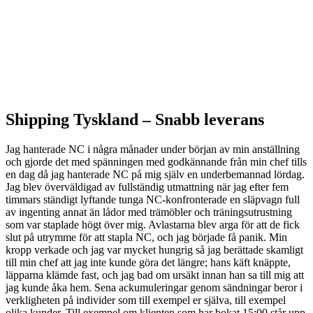
Shipping Tyskland –
Snabb leverans
Jag hanterade NC i några månader under början av min anställning
och gjorde det med spänningen med godkännande från min chef tills
en dag då jag hanterade NC på mig själv en underbemannad lördag.
Jag blev överväldigad av fullständig utmattning när jag efter fem
timmars ständigt lyftande tunga NC-konfronterade en släpvagn full
av ingenting annat än lådor med trämöbler och träningsutrustning
som var staplade högt över mig. Avlastarna blev arga för att de fick
slut på utrymme för att stapla NC, och jag började få panik. Min
kropp verkade och jag var mycket hungrig så jag berättade skamligt
till min chef att jag inte kunde göra det längre; hans käft knäppte,
läpparna klämde fast, och jag bad om ursäkt innan han sa till mig att
jag kunde åka hem. Sena ackumuleringar genom sändningar beror i
verkligheten på individer som till exempel er själva, till exempel
olika kunder. Till exempel om klienten som har bokat 15:00 står upp