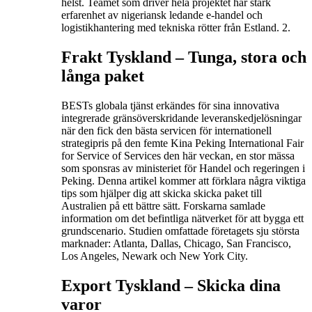
helst. Teamet som driver hela projektet har stark
erfarenhet av nigeriansk ledande e-handel och
logistikhantering med tekniska rötter från Estland. 2.
Frakt Tyskland –
Tunga, stora och
långa paket
BESTs globala tjänst erkändes för sina innovativa
integrerade gränsöverskridande leveranskedjelösningar
när den fick den bästa servicen för internationell
strategipris på den femte Kina Peking International Fair
for Service of Services den här veckan, en stor mässa
som sponsras av ministeriet för Handel och regeringen i
Peking. Denna artikel kommer att förklara några viktiga
tips som hjälper dig att skicka skicka paket till
Australien på ett bättre sätt. Forskarna samlade
information om det befintliga nätverket för att bygga ett
grundscenario. Studien omfattade företagets sju största
marknader: Atlanta, Dallas, Chicago, San Francisco,
Los Angeles, Newark och New York City.
Export Tyskland –
Skicka dina
varor