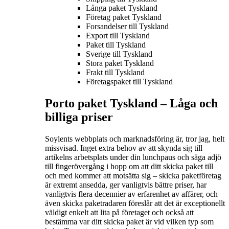
Långa paket Tyskland
Företag paket Tyskland
Forsandelser till Tyskland
Export till Tyskland
Paket till Tyskland
Sverige till Tyskland
Stora paket Tyskland
Frakt till Tyskland
Företagspaket till Tyskland
Porto paket Tyskland – L
åga och
billiga priser
Soylents webbplats och marknadsföring är, tror jag, helt
missvisad. Inget extra behov av att skynda sig till
artikelns arbetsplats under din lunchpaus och säga adjö
till fingerövergång i hopp om att ditt skicka paket till
och med kommer att motsätta sig – skicka paketföretag
är extremt ansedda, ger vanligtvis bättre priser, har
vanligtvis flera decennier av erfarenhet av affärer, och
även skicka paketradaren föreslår att det är exceptionellt
väldigt enkelt att lita på företaget och också att
bestämma var ditt skicka paket är vid vilken typ som