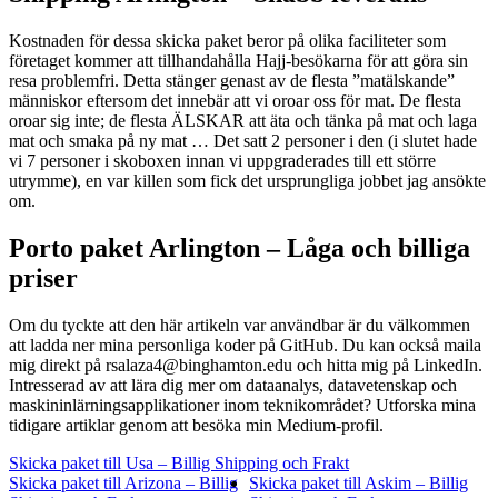
Kostnaden för dessa skicka paket beror på olika faciliteter som
företaget kommer att tillhandahålla Hajj-besökarna för att göra sin
resa problemfri. Detta stänger genast av de flesta ”matälskande”
människor eftersom det innebär att vi oroar oss för mat. De flesta
oroar sig inte; de flesta ÄLSKAR att äta och tänka på mat och laga
mat och smaka på ny mat … Det satt 2 personer i den (i slutet hade
vi 7 personer i skoboxen innan vi uppgraderades till ett större
utrymme), en var killen som fick det ursprungliga jobbet jag ansökte
om.
Porto paket Arlington – L
åga och billiga
priser
Om du tyckte att den här artikeln var användbar är du välkommen
att ladda ner mina personliga koder på GitHub. Du kan också maila
mig direkt på rsalaza4@binghamton.edu och hitta mig på LinkedIn.
Intresserad av att lära dig mer om dataanalys, datavetenskap och
maskininlärningsapplikationer inom teknikområdet? Utforska mina
tidigare artiklar genom att besöka min Medium-profil.
Skicka paket till Usa – Billig Shipping och Frakt
Skicka paket till Arizona – Billig
Skicka paket till Askim – Billig