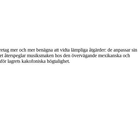
företag mer och mer benägna att vidta lämpliga åtgärder: de anpassar sin
om det återspeglar musiksmaken hos den övervägande mexikanska och
för lagrets kakofoniska högtalighet.