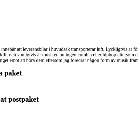
 innebär att leveransbilar i huvudsak transporterar luft. Lyckligtvis är 
 skift, och vanligtvis är musiken antingen cumbia eller hiphop efters
r inget emot att höra dem eftersom jag föredrar någon form av musik fram
a paket
vat postpaket