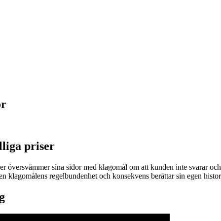
or
lliga priser
der översvämmer sina sidor med klagomål om att kunden inte svarar och f
 klagomålens regelbundenhet och konsekvens berättar sin egen historia. 
g