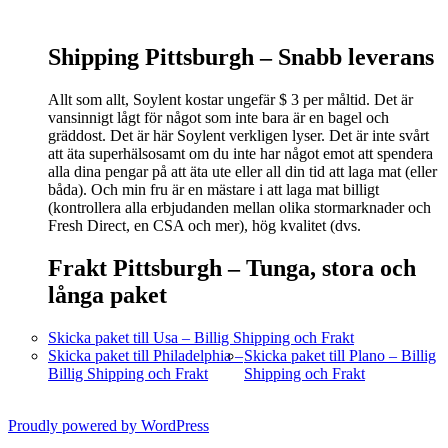
Shipping Pittsburgh –
Snabb leverans
Allt som allt, Soylent kostar ungefär $ 3 per måltid. Det är
vansinnigt lågt för något som inte bara är en bagel och
gräddost. Det är här Soylent verkligen lyser. Det är inte svårt
att äta superhälsosamt om du inte har något emot att spendera
alla dina pengar på att äta ute eller all din tid att laga mat (eller
båda). Och min fru är en mästare i att laga mat billigt
(kontrollera alla erbjudanden mellan olika stormarknader och
Fresh Direct, en CSA och mer), hög kvalitet (dvs.
Frakt Pittsburgh –
Tunga, stora och
långa paket
Skicka paket till Usa – Billig Shipping och Frakt
Skicka paket till Philadelphia –
Skicka paket till Plano – Billig
Billig Shipping och Frakt
Shipping och Frakt
Proudly powered by WordPress