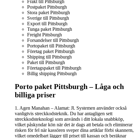
Frakt till Pittsburgh
Postpaket Pittsburgh
Stora paket Pittsburgh
Sverige till Pittsburgh
Export till Pittsburgh
Tunga paket Pittsburgh
Freight Pittsburgh
Forsandelser till Pittsburgh
Portopaket till Pittsburgh
Företag paket Pittsburgh
Shipping till Pittsburgh
Paket till Pittsburgh
Företagspaket till Pittsburgh
Billig shipping Pittsburgh
Porto paket Pittsburgh – L
åga och
billiga priser
1. Agen Manahan – Alamat: Jl. Systemen använder också
vanligtvis streckkodsteknik. Du har antagligen sett
streckkodsteknologi som används i ditt lokala snabbköp,
vilket påskyndar kön när det är dags att betala och eliminerar
risken för fel när kassören sveper dina artiklar förbi skannern,
vilket omedelbart lägger till priset till kassan och beräknar