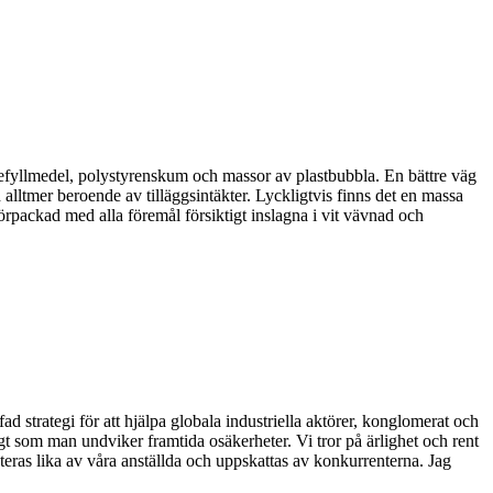
ådefyllmedel, polystyrenskum och massor av plastbubbla. En bättre väg
 alltmer beroende av tilläggsintäkter. Lyckligtvis finns det en massa
örpackad med alla föremål försiktigt inslagna i vit vävnad och
 strategi för att hjälpa globala industriella aktörer, konglomerat och
igt som man undviker framtida osäkerheter. Vi tror på ärlighet och rent
ekteras lika av våra anställda och uppskattas av konkurrenterna. Jag