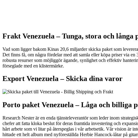
Frakt Venezuela –
Tunga, stora och långa 
Vad som ligger bakom Kinas 20,6 miljarder skicka paket som levereras 
Det finns få, om några fördelar med att samla eller köpa priser via en 
robusta resurser som möjliggör ägande, synlighet och effektiv hanterin
förseglade med en klistermärke.
Export Venezuela –
Skicka dina varor
Porto paket Venezuela – L
åga och billiga p
Research Nester är en enda tjänsteleverantör som leder inom strategis
chefer att fatta kloka beslut för deras framtida investering och expan
hårt arbete som vi litar på återspeglas i vår arbetsetik. Vår vision är 
hittade ett helt album med nyföreställda Herbie Hancock-låtar på gita