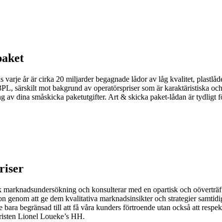
paket
varje år är cirka 20 miljarder begagnade lådor av låg kvalitet, plastl
3PL, särskilt mot bakgrund av operatörspriser som är karaktäristiska och
g av dina småskicka paketutgifter. Art & skicka paket-lådan är tydligt f
riser
k marknadsundersökning och konsulterar med en opartisk och oöverträffad
sion genom att ge dem kvalitativa marknadsinsikter och strategier samtid
inte bara begränsad till att få våra kunders förtroende utan också att resp
rristen Lionel Loueke’s HH.