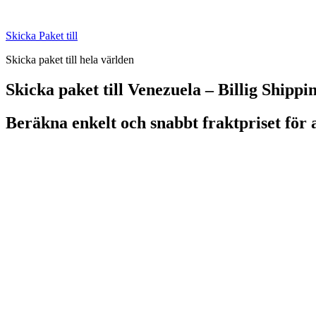
Skip
to
Skicka Paket till
content
Skicka paket till hela världen
Skicka paket till Venezuela – Billig Shippi
Beräkna enkelt och snabbt fraktpriset för a